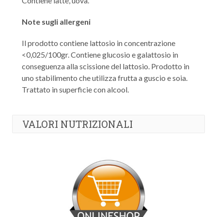
Contiene latte, uova.
Note sugli allergeni
Il prodotto contiene lattosio in concentrazione
<0,025/100gr. Contiene glucosio e galattosio in
conseguenza alla scissione del lattosio. Prodotto in
uno stabilimento che utilizza frutta a guscio e soia.
Trattato in superficie con alcool.
VALORI NUTRIZIONALI
Valore energetico:
1795 Kj - 429 Kcal
Grassi:
22,2 g di cui saturi 5,4 g
Carboidrati:
52,6 g di cui zuccheri 28,4 g
Fibre:
1,6 g
Proteine:
4,1 g
Sale:
0,14 g