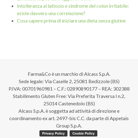
Intolleranza al lattosio e sindrome del colon irritabile:
esiste davvero una correlazione?
Cosa sapere prima di iniziare una dieta senza glutine
Farma&Co è un marchio di Alcass S.p.A.
Sede legale: Via Caselle 2, 25081 Bedizzole (BS)
P.IVA: 00701960981 – C.F.: 02890890177 – REA: 302388
Stabilimento Gluten Free: Via Preferita Traversa I n.2,
25014 Castenedolo (BS)
Alcass S.p.A. è soggetta ad attività di direzione e
coordinamento ex art. 2497-bis C.C. da parte di Appetais
Group S.p.A.