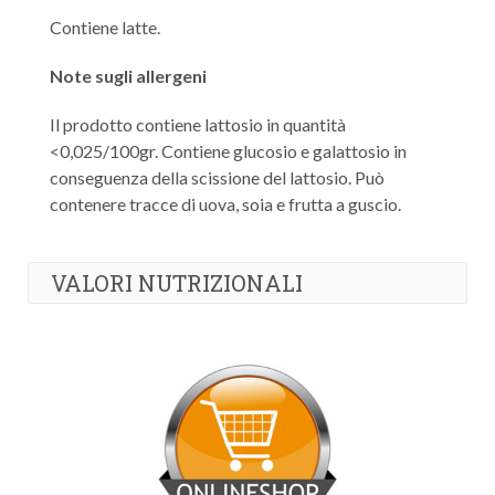
Contiene latte.
Note sugli allergeni
Il prodotto contiene lattosio in quantità
<0,025/100gr. Contiene glucosio e galattosio in
conseguenza della scissione del lattosio. Può
contenere tracce di uova, soia e frutta a guscio.
VALORI NUTRIZIONALI
Valore energetico:
1236 Kj - 443 Kcal
Grassi:
16 g di cui saturi 2,3 g
Carboidrati:
70,1 g di cui zuccheri 0,2 g
Fibre:
3,6 g
Proteine:
2,5 g
Sale:
1,04 g