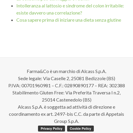
Intolleranza al lattosio e sindrome del colon irritabile:
esiste davvero una correlazione?
Cosa sapere prima di iniziare una dieta senza glutine
Farma&Co è un marchio di Alcass S.p.A.
Sede legale: Via Caselle 2, 25081 Bedizzole (BS)
P.IVA: 00701960981 – C.F.: 02890890177 – REA: 302388
Stabilimento Gluten Free: Via Preferita Traversa I n.2,
25014 Castenedolo (BS)
Alcass S.p.A. è soggetta ad attività di direzione e
coordinamento ex art. 2497-bis C.C. da parte di Appetais
Group S.p.A.