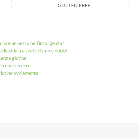
GLUTEN FREE
a: vi è un nesso nell’insorgenza?
 celiachia tra scetticismo e dubbi
senza glutine
 da non perdere
glutine ovviamente