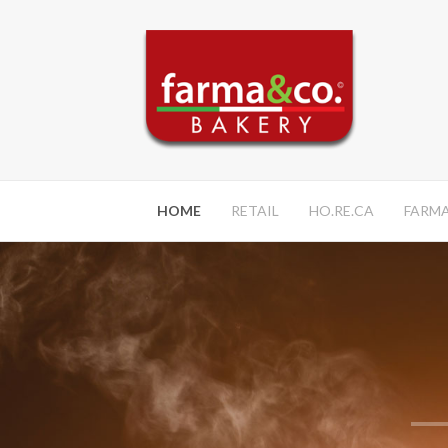
HOME
RETAIL
HO.RE.CA
FARM