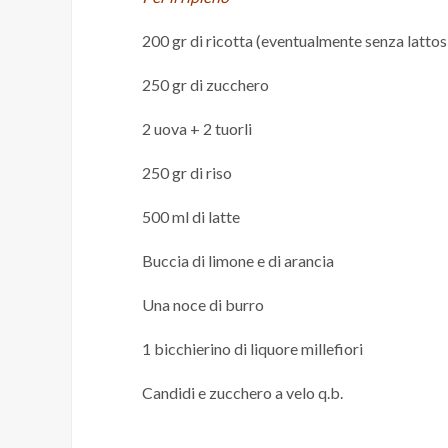
200 gr di ricotta (eventualmente senza lattos
250 gr di zucchero
2 uova + 2 tuorli
250 gr di riso
500 ml di latte
Buccia di limone e di arancia
Una noce di burro
1 bicchierino di liquore millefiori
Candidi e zucchero a velo q.b.