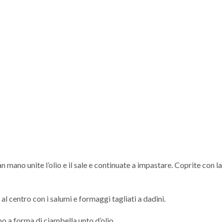
mano unite l’olio e il sale e continuate a impastare. Coprite con la p
al centro con i salumi e formaggi tagliati a dadini.
o a forma di ciambella unto d’olio.