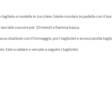
tagliate a rondelle le zucchine, fatele rosolare in padella con il burr
 lasciate cuocere per 10 minuti a fiamma bassa.
va sbattute con il formaggio, poi i tagliolini e la mozzarella taglia
te, fate scaldare e versate a seguire i tagliolini.