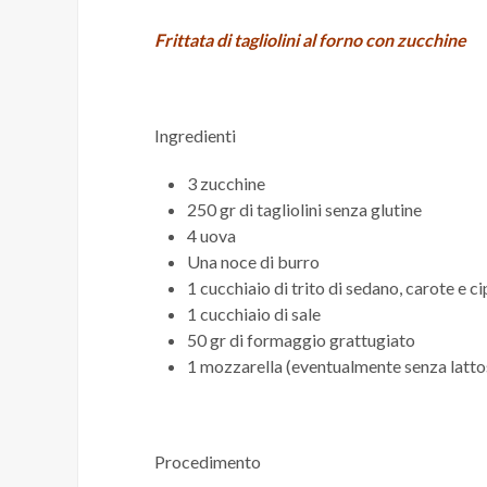
Frittata di tagliolini al forno con zucchine
Ingredienti
3 zucchine
250 gr di tagliolini senza glutine
4 uova
Una noce di burro
1 cucchiaio di trito di sedano, carote e ci
1 cucchiaio di sale
50 gr di formaggio grattugiato
1 mozzarella (eventualmente senza latto
Procedimento