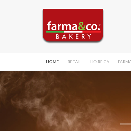
HOME
RETAIL
HO.RE.CA
FARM