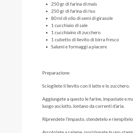
250 gr di farina di mais
250 gr di farina di riso
80 ml di olio di semi di girasole
1 cucchiaio di sale
1 cucchiaino di zucchero
1 cubetto di lievito di birra fresco
Salumi e formaggi a piacere
Preparazione
Sciogliete il lievito con il latte e lo zucchero.
Aggiungete a questo le farine, impastate e man 
luogo asciutto, lontano da correnti d’aria.
Riprendete l’impasto, stendetelo e riempitelo 
Arrotolate a salame, posizionate in uno stamp