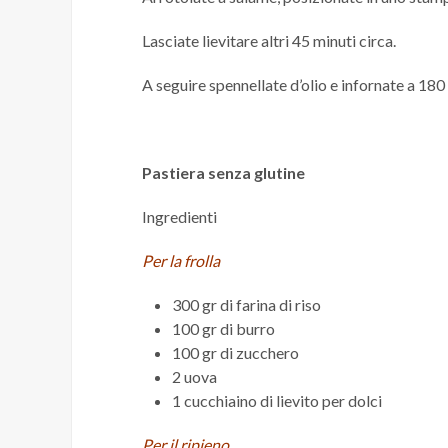
Lasciate lievitare altri 45 minuti circa.
A seguire spennellate d’olio e infornate a 180
Pastiera senza glutine
Ingredienti
Per la frolla
300 gr di farina di riso
100 gr di burro
100 gr di zucchero
2 uova
1 cucchiaino di lievito per dolci
Per il ripieno