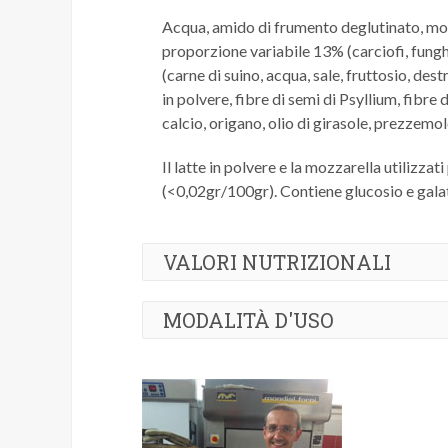
Acqua, amido di frumento deglutinato, mozz
proporzione variabile 13% (carciofi, funghi
(carne di suino, acqua, sale, fruttosio, des
in polvere, fibre di semi di Psyllium, fibre
calcio, origano, olio di girasole, prezzemol
Il latte in polvere e la mozzarella utilizzat
(<0,02gr/100gr). Contiene glucosio e galat
VALORI NUTRIZIONALI
Valore energetico
: 1284 kj/234 kca
MODALITÀ D'USO
Proteine
: 8,33gr
Carboidrati
: 22,62gr di cui zuccheri
Modalità di cottura
: Lasciare scongelare
Grassi
: 12,28gr di cui saturi 3,62gr
all'interno della confezione a temperatura
Fibre
: 3,13gr
Sale
: 1,59gr
Modalità di conservazione
: Conservare 