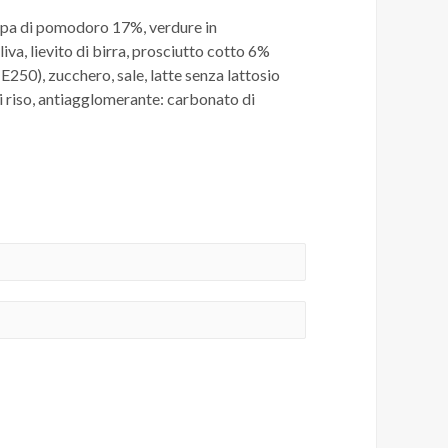
polpa di pomodoro 17%, verdure in
iva, lievito di birra, prosciutto cotto 6%
 E250), zucchero, sale, latte senza lattosio
 di riso, antiagglomerante: carbonato di
n cuocere la pizza con la teglia contenuta
scongelato il prodotto non deve essere