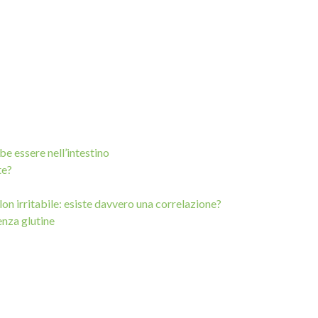
portata sulla confezione.
be essere nell’intestino
te?
lon irritabile: esiste davvero una correlazione?
enza glutine