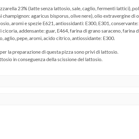
arella 23% (latte senza lattosio, sale, caglio, fermenti lattici), 
 champignon: agaricus bisporus, olive nere), olio extravergine di ol
trosio, aromi e spezie E621, antiossidanti: E300, E301, conservante:
 di cicoria, addensante: guar, E464, farina di grano saraceno, farina
o, aglio, pepe, aromi, acido citrico, antiossidante: E300.
i per la preparazione di questa pizza sono privi di lattosio.
tosio in conseguenza della scissione del lattosio.
l
 1,99gr
 per 10 minuti poi inserire in forno caldo a 210° per 7/9 minuti. No
 superiore a 220°.
il prodotto in un congelatore alla temperatura di -18°. Una volta 