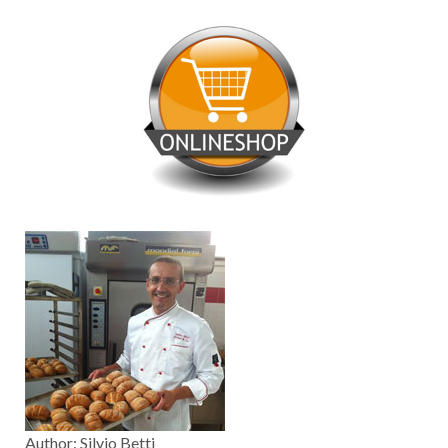
Valore energetico
: 964 kj/230 kcal
Proteine
: 2,5gr
Carboidrati
: 47,9gr di cui zuccheri 1,3gr
Grassi
: 2,5gr di cui saturi 0,9gr
Fibre
: 3,1gr
Sale
: 0,1gr
Author:
Silvio Betti