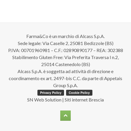
Farma&Co è un marchio di Alcass S.p.A.
Sede legale: Via Caselle 2, 25081 Bedizzole (BS)
P.IVA: 00701960981 – C.F.: 02890890177 – REA: 302388
Stabilimento Gluten Free: Via Preferita Traversa I n.2,
25014 Castenedolo (BS)
Alcass S.p.A. è soggetta ad attività di direzione e
coordinamento ex art. 2497-bis C.C. da parte di Appetais
Group S.p.A.
SN Web Solution | Siti internet Brescia