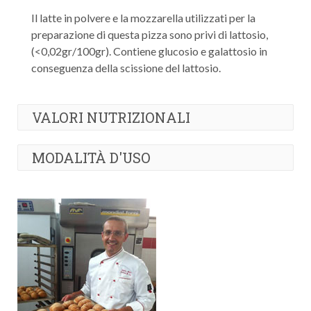
Il latte in polvere e la mozzarella utilizzati per la
preparazione di questa pizza sono privi di lattosio,
(<0,02gr/100gr). Contiene glucosio e galattosio in
conseguenza della scissione del lattosio.
VALORI NUTRIZIONALI
Valore energetico
: 1076 kj/257 kcal
MODALITÀ D'USO
Proteine
: 7,38gr
Carboidrati
: 30,58gr di cui zuccheri 2,72gr
Modalità di cottura
: Lasciare scongelare per 10
Grassi
: 11,65gr di cui saturi 2,72gr
minuti poi inserire in forno caldo a 210° per 7/9
Fibre
: 3,46gr
minuti. Non cuocere la pizza con la teglia contenuta
Sale
: 1,39gr
all'interno della confezione a temperatura superiore
a 220°.
Modalità di conservazione
: Conservare il
prodotto in un congelatore alla temperatura di -18°.